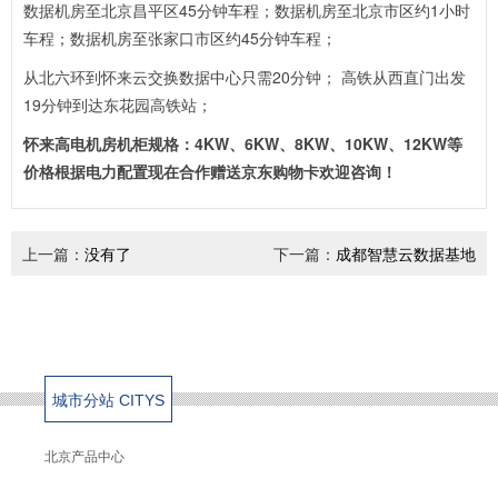
数据机房至北京昌平区
45
分钟车程；
数据机房至北京市区约
1
小时
车程；
数据机房至张家口市区约
45
分钟车程；
从北六环到怀来云交换数据中心只需
20
分钟
；
高铁从西直门出发
19
分钟到达东花园高铁站
；
怀来高电机房机柜规格：4KW、6KW、8KW、10KW、12KW等
价格根据电力配置现在合作赠送京东购物卡欢迎咨询！
上一篇：
没有了
下一篇：
成都智慧云数据基地
城市分站 CITYS
北京产品中心