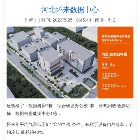
河北怀来数据中心
作者： | 时间: 2023/8/25 18:45:44 | 阅读：512
建筑楼宇：数据机房
7
栋，综合研发办公楼
1
栋，余热回收能源站
1
栋，数据机房能源中心
1
栋，
怀来年平均气温低于
9.1
℃的气候 条件，有利于设备自然冷却，节
约冷却 能耗约
40%
。